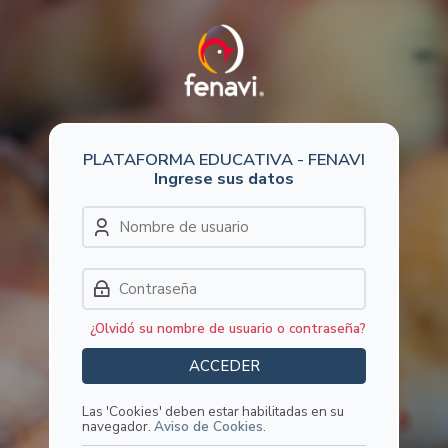
Skip to navigation
Skip to login form
Salta al contenido principal
Skip to accessibility options
Skip to footer
Skip accessibility options
Acceder
Nombre de usuario
Saltar a creación de una nueva c
Contraseña
¿Olvidó su nombre de usuario o contraseña?
ACCEDER
Las 'Cookies' deben estar habilitadas en su
navegador.
Aviso de Cookies
.